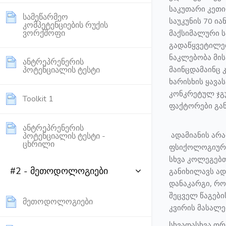
საკუთარი კეთ
სამეწარმეო
საუკუნის 70 ი
კომპეტენციების რუქის
Page
ვორქშოფი
მაქსიმალური ს
გადაწყვეტილებ
ნაკლებობა მის
ანტრეპრენერის
Page
მაინცდამაინც 
პოტენციალის ტესტი
ხარისხის ყავა
კონკრეტულ ჯგუფ
Page
Toolkit 1
ფაქტორები გან
ანტრეპრენერის
ადამიანის არა
პოტენციალის ტესტი -
Page
ცხრილი
ფსიქოლოგიური 
სხვა კოლეგებთ
#2 - მეთოდოლოგიები
განიხილავს ად
დანაკარგი, რო
შეცველ წაგები
Page
მეთოდოლოგიები
კვირის მასალე
სხვადასხვა ორ