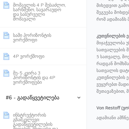
მომავლის 4 P შესაძლო,
მიხედვით გამო
სარწმუნო, სავარაუდო
შეგუება მოხდე
და სასურველი
Page
მომავალი
რომ ადამიანს 
სამი ჰორიზონტის
კუთვნილების ე
Page
ვორქშოფი
მიჯაჭვულობა უ
სათვალეების შ
Page
4P ვორქშოფი
5 სათვალე, მო
რადგან მომხმა
სათვალის დატო
მე-5 კვირა 3
კუთვნილების ე
ჰორიზონტის და 4P
Page
ვორქშოფები
ვუყურებთ მადი
შეთავაზებით,
#6 - გადაწყვეტილება
Von Restoff (
ინსტრუქტორის
ადამიანი ამჩ
გზამკვლევი:
გადაწყვეტილების