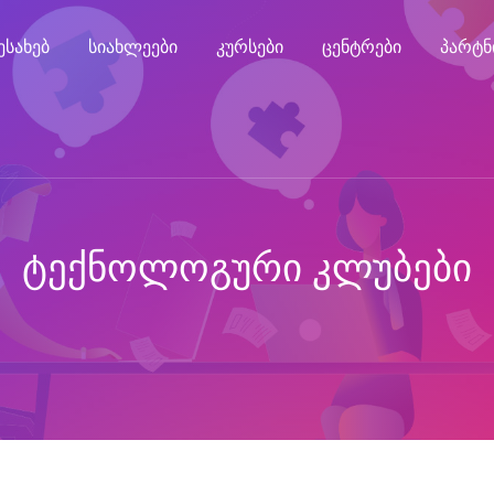
ᲔᲡᲐᲮᲔᲑ
ᲡᲘᲐᲮᲚᲔᲔᲑᲘ
ᲙᲣᲠᲡᲔᲑᲘ
ᲪᲔᲜᲢᲠᲔᲑᲘ
ᲞᲐᲠᲢᲜ
ᲢᲔᲥᲜᲝᲚᲝᲒᲣᲠᲘ ᲙᲚᲣᲑᲔᲑᲘ