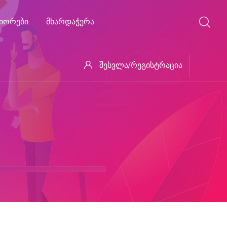
ᲘᲝᲠᲔᲑᲘ
ᲛᲮᲐᲠᲓᲐᲭᲔᲠᲐ
შესვლა/რეგისტრაცია