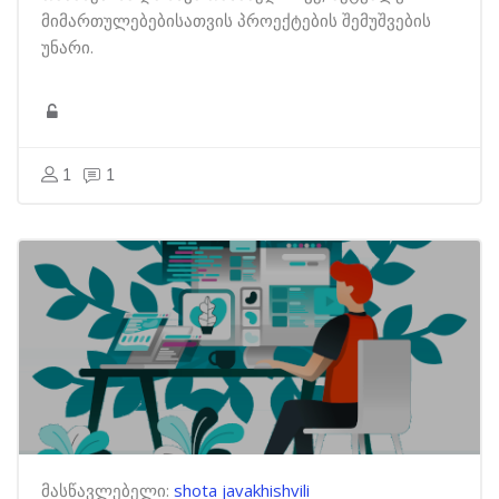
მიმართულებებისათვის პროექტების შემუშვების
უნარი.
1
1
მასწავლებელი:
shota javakhishvili