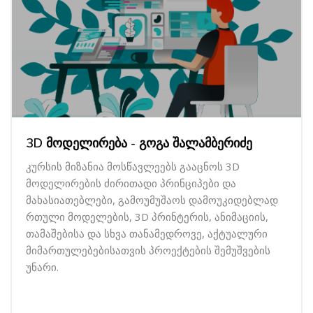
3D მოდელირება - გოგა შალამბერიძე
კურსის მიზანია მოსწავლეებს გააცნოს 3D
მოდელირების ძირითადი პრინციპები და
მახასიათებლები, გამოუმუშაოს დამოუკიდებლად
რთული მოდელების, 3D პრინტერის, ანიმაციის,
თამაშებისა და სხვა თანამედროვე, აქტუალური
მიმართულებებისათვის პროექტების შემუშვების
უნარი.